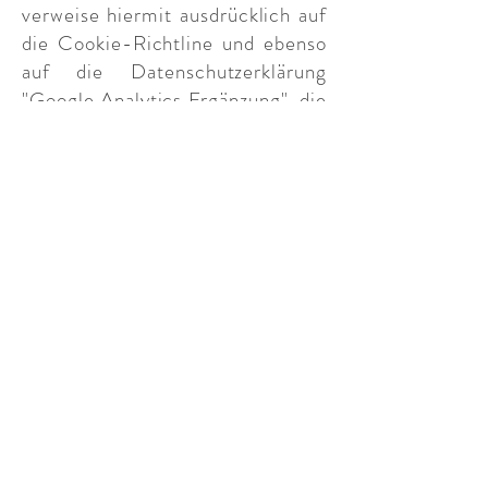
verweise hiermit ausdrücklich auf
die Cookie-Richtline und ebenso
auf die Datenschutzerklärung
"Google Analytics Ergänzung", die
direkt beim Kontaktformular
hinterlegt ist.
Personenbezogene Daten wie
Name, Adresse, Telefonnummer,
Email-Adresse oder andere
identifizierende Informationen
werden nicht automatisch
erhoben. Sie können meine
Webseite ohne Angabe von
personenbezogenen Daten
besuchen.
Personenbezogene Daten werden
nur dann erhoben, wenn Sie diese